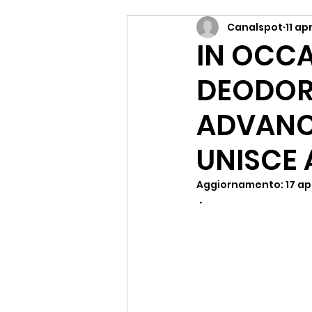
Canalspot
11 ap
IN OCCA
DEODORA
ADVANC
UNISCE 
Aggiornamento:
17 a
·        