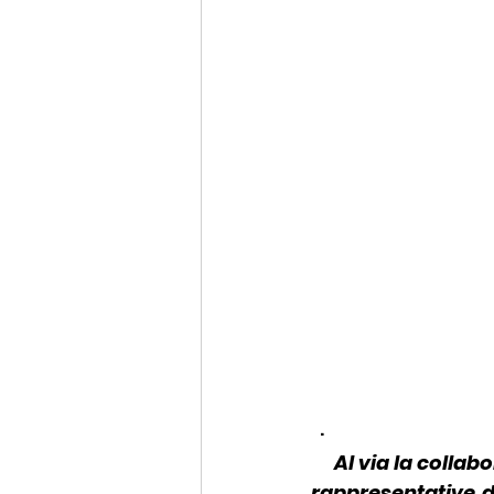
·    
Al via la colla
rappresentative d