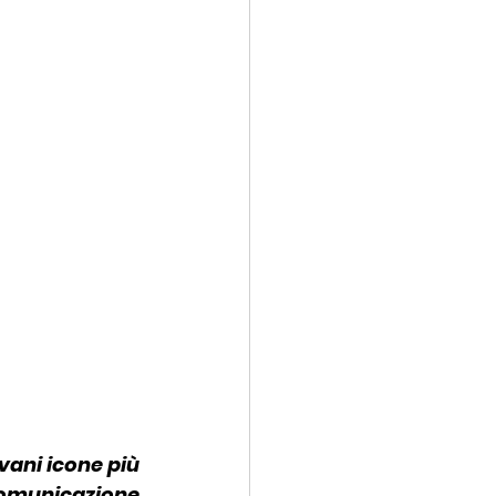
ani icone più 
omunicazione 