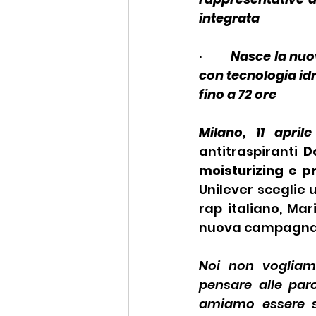
integrata
·         
Nasce la nuo
con tecnologia idr
fino a 72 ore
Milano, 11 april
antitraspiranti
D
moisturizing e p
Unilever sceglie 
rap italiano, Ma
nuova campagna it
Noi non vogliam
pensare alle par
amiamo essere 