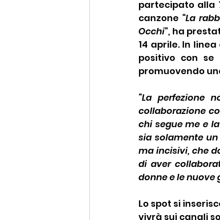
partecipato alla 
canzone “
La rabb
Occhi
”, ha presta
14 aprile. In lin
positivo con se 
promuovendo una r
“
La perfezione no
collaborazione co
chi segue me e l
sia solamente un 
ma incisivi, che d
di aver collabora
donne e le nuove 
Lo spot si inseri
vivrà sui canali soc