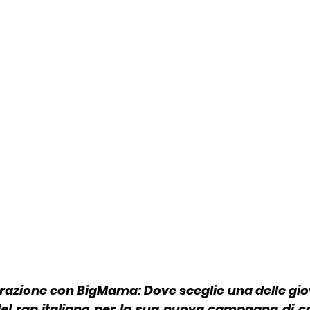
borazione con BigMama: Dove sceglie una delle giov
el rap italiano per la sua nuova campagna di c