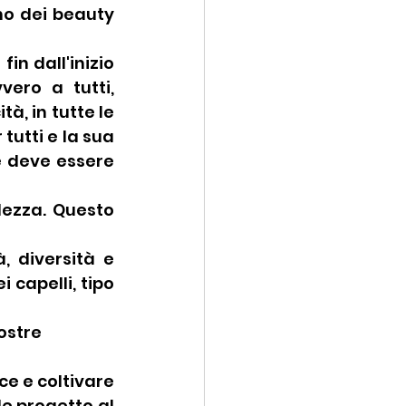
o dei beauty 
n dall'inizio 
ro a tutti, 
, in tutte le 
utti e la sua 
e deve essere 
ezza. Questo 
 diversità e 
capelli, tipo 
ostre 
ce e coltivare 
e progetto al 