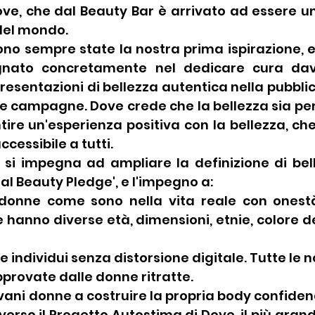
ve, che dal Beauty Bar è arrivato ad essere un
del mondo. 
ono sempre state la nostra prima ispirazione, e fi
nato concretamente nel dedicare cura davve
sentazioni di bellezza autentica nella pubblicità
e campagne. Dove crede che la bellezza sia per t
ire un'esperienza positiva con la bellezza, ch
essibile a tutti. 
 si impegna ad ampliare la definizione di bell
eal Beauty Pledge', e l'impegno a:
e donne come sono nella vita reale con onestà,
 hanno diverse età, dimensioni, etnie, colore dei 
re individui senza distorsione digitale. Tutte le n
provate dalle donne ritratte.
giovani donne a costruire la propria body confiden
verso il Progetto Autostima di Dove, il più grand