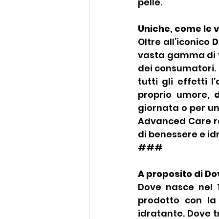
pelle.
Uniche, come le 
Oltre all’iconico 
D
vasta gamma di va
dei consumatori.
tutti gli effetti 
proprio umore, 
d
giornata o per un
Advanced Care r
di benessere e id
###
A proposito di Dov
Dove nasce nel 19
prodotto con la
idratante. Dove tr