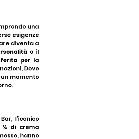
omprende una 
rse esigenze 
re diventa a 
rsonalità
 o il 
ferita
 per la 
nazioni, Dove 
i un momento 
rno.      
ar, l’iconico 
e ¼ di crema 
omesse, hanno 