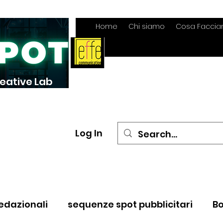
Home
Chi siamo
Cosa Facci
reative Lab
Log In
edazionali
sequenze spot pubblicitari
Bo