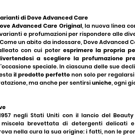
varianti di Dove Advanced Care
ove Advanced Care Original
, la nuova linea c
rianti e profumazioni per rispondere alle dive
 Come un abito da indossare, Dove Advanced Ca
l’alleato con cui poter 
esprimere la propria pe
ivertendosi a scegliere la profumazione pre
’occasione speciale. In ciascuna delle sue decli
esta 
il prodotto perfetto
 non solo per regalars
ratazione, ma anche per sentirsi 
uniche
, ogni gio
e  
57 negli Stati Uniti con il lancio del Beauty B
 miscela brevettata di detergenti delicati 
ova nella cura la sua origine: i fatti, non le pr