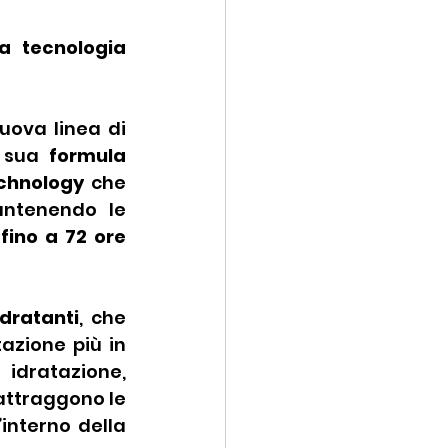
 tecnologia 
uova linea di 
 sua 
formula 
echnology
 che 
antenendo le 
 
fino a 72 ore 
idratanti
, che 
azione più in 
dratazione, 
attraggono le 
interno della 