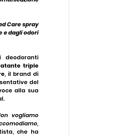
ed Care spray 
 e dagli odori 
i 
deodoranti 
atante triple 
re
, il brand di 
sentative del 
oce alla sua 
l.
Non vogliamo 
accomodiamo, 
ista, che ha 