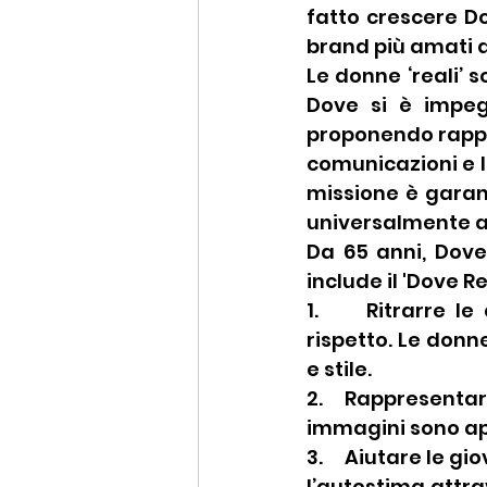
fatto crescere Do
brand più amati 
Le donne ‘reali’ s
Dove si è impeg
proponendo rappre
comunicazioni e l
missione è garant
universalmente acc
Da 65 anni, Dove
include il 'Dove R
1.     Ritrarre l
rispetto. Le donne
e stile. 
2.     Rappresenta
immagini sono ap
3.     Aiutare le 
l’autostima attra