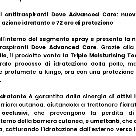
i antitraspiranti Dove Advanced Care: nuova
a azione idratante e 72 ore di protezione
all’interno del segmento 
spray
 e presenta la n
raspiranti 
Dove Advanced Care
. Grazie alla
lle
, il prodotto vanta 
la Triple Moisturising T
rale processo di idratazione della pelle, m
 e profumate a lungo, ora con una protezione
.
idratante
 è garantita dalla sinergia di 
attivi 
riera cutanea, aiutandola a trattenere l’idrat
 occlusivi
, che prevengono la perdita di i
nterno della barriera cutanea, e 
umettanti
, che 
 catturando l’idratazione dall’esterno verso l’