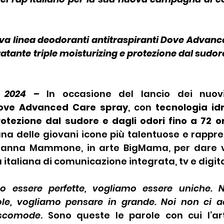
va linea deodoranti antitraspiranti Dove Advanc
atante triple moisturizing e protezione dal sudore
e 2024 – 
In occasione del lancio dei nuov
ove Advanced Care spray
, con 
tecnologia idr
rotezione dal sudore e dagli odori fino a 72 o
una delle giovani icone più talentuose e rappre
rianna Mammone, in arte BigMama, per dare v
aliana di comunicazione integrata, tv e digita
o essere perfette, vogliamo essere uniche. 
ole, vogliamo pensare in grande. Noi non ci 
scomode
. Sono queste le parole con cui l’art