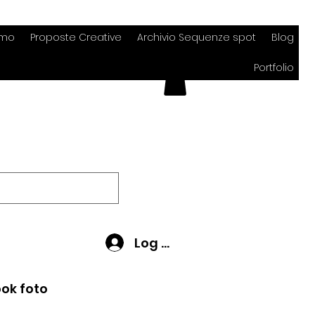
amo
Proposte Creative
Archivio Sequenze spot
Blog
Portfolio
Log In
ok foto