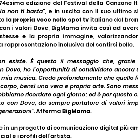
74esima edizione del Festival della Canzone It
ia non ti basta
”, e in uscita con il suo ultimo s
to 
la propria voce nello spot tv 
italiano del bran
ea con i valori Dove, BigMama invita così ad aver
stesse e la propria immagine, valorizzandone
appresentazione inclusiva del sentirsi belle.
n esiste. È questo il messaggio che, grazie a
n Dove, ho l’opportunità di condividere ancora 
a mia musica. Credo profondamente che quello f
corpo, bensì una vera e propria arte. Sono mess
obbiamo ricordare ogni giorno; ed è per questo ch
to con Dove, da sempre portatore di valori impo
generazioni
”. Afferma
 BigMama
. 
sce in un progetto di comunicazione digital più a
ial e i profili dell’artista.