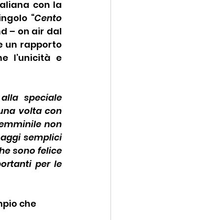
aliana con la 
ingolo “
Cento 
d – on air dal 
e un rapporto 
 l’unicità e 
lla speciale 
una volta con 
emminile non 
aggi semplici 
e sono felice 
rtanti per le 
mpio che 