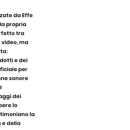
zate da Effe
la propria
rfetto tra
o video, ma
ta:
dotti e dei
ificiale per
onne sonore
è
aggi dei
pere lo
estimoniano la
 e della