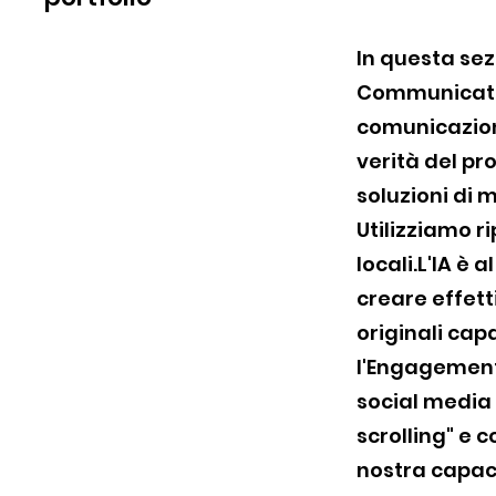
In questa sez
Communicatio
comunicazione
verità del pr
soluzioni di 
Utilizziamo r
locali.L'IA è 
creare effett
originali cap
l'Engagement:
social media 
scrolling" e c
nostra capaci