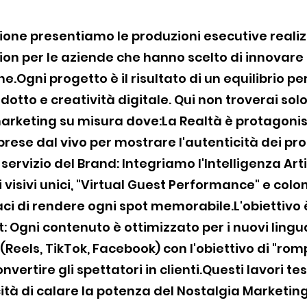
ione presentiamo le produzioni esecutive realiz
n per le aziende che hanno scelto di innovare 
.Ogni progetto è il risultato di un equilibrio pe
odotto e creatività digitale. Qui non troverai sol
marketing su misura dove:La Realtà è protagonis
iprese dal vivo per mostrare l'autenticità dei pro
al servizio del Brand: Integriamo l'Intelligenza Art
i visivi unici, "Virtual Guest Performance" e col
aci di rendere ogni spot memorabile.L'obiettivo 
 Ogni contenuto è ottimizzato per i nuovi lingu
(Reels, TikTok, Facebook) con l'obiettivo di "rom
onvertire gli spettatori in clienti.Questi lavori t
tà di calare la potenza del Nostalgia Marketing