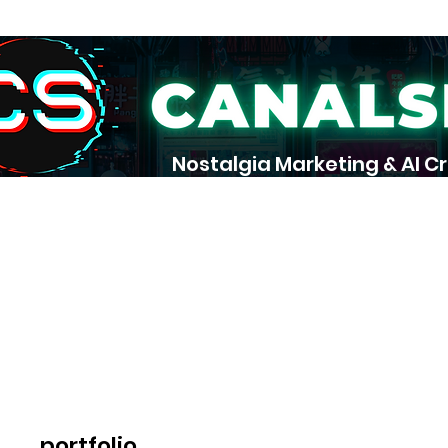
Nostalgia Marketing & AI C
pot
portfolio