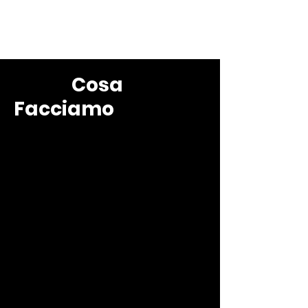
Cosa
Facciamo