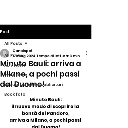
Post
All Posts
Canalspot
All Posts
17 mag 2024
Tempo di lettura: 3 min
Minuto Bauli: arriva a
ADV news
Milano, a pochi passi
Redazionali
dal Duomo!
sequenze spot pubblicitari
Book foto
Minuto Bauli:
il nuovo modo di scoprire la 
bontà del Pandoro,
arriva a Milano, a pochi passi 
dal Duomo!