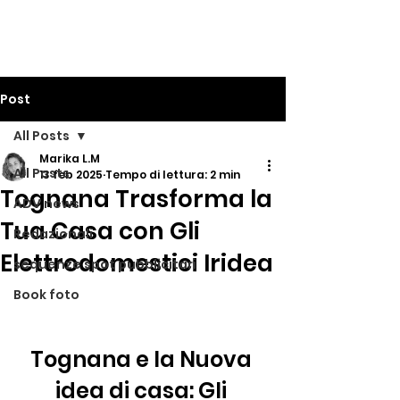
Post
All Posts
Marika L.M
All Posts
13 feb 2025
Tempo di lettura: 2 min
Tognana Trasforma la
ADV news
Tua Casa con Gli
Redazionali
Elettrodomestici Iridea
sequenze spot pubblicitari
Book foto
Tognana e la Nuova 
idea di casa: Gli 