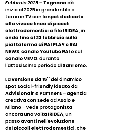
Febbraio 2025
 – Tognana 
dà 
inizio al 2025 in grande stile e 
torna in TV con 
lo spot dedicato 
alla vivace linea di piccoli 
elettrodomestici a filo IRIDEA, in 
onda fino al 23 febbraio sulla 
piattaforma di RAI PLAY e RAI 
NEWS
, 
canale Youtube RAI
 e sul 
canale
VEVO,
 durante 
l’attesissimo periodo di 
Sanremo
.
La 
versione da 15’’
 del dinamico
spot social-friendly
 ideato da 
Advisionair & Partners
 – agenzia 
creativa con sede ad Asolo e 
Milano – vede protagonista 
ancora una volta 
IRIDEA
, un 
passo avanti nell’evoluzione 
dei 
piccoli elettrodomestici
, che 