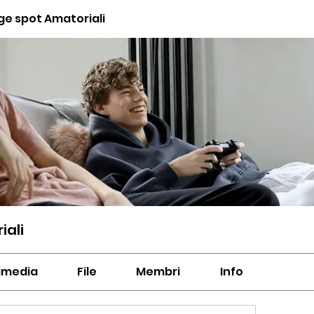
ge spot Amatoriali
iali
imedia
File
Membri
Info