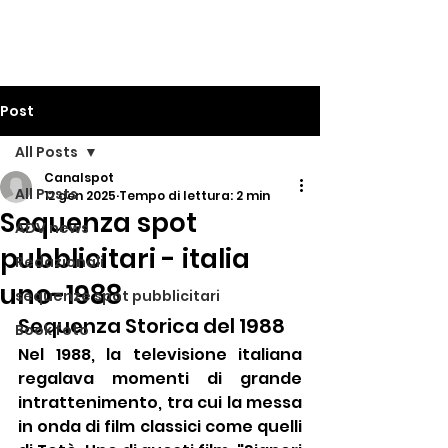
Post
All Posts
Canalspot
All Posts
12 gen 2025
Tempo di lettura: 2 min
Sequenza spot
ADV news
pubblicitari - italia
Redazionali
uno-1988
sequenze spot pubblicitari
Sequenza Storica del 1988
Book foto
Nel 1988, la televisione italiana 
regalava momenti di grande 
intrattenimento, tra cui la messa 
in onda di film classici come quelli 