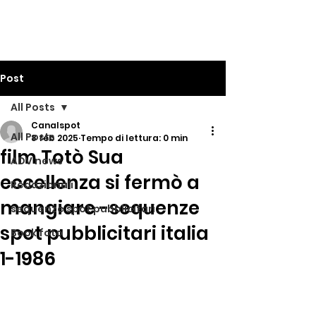
Post
All Posts
Canalspot
All Posts
8 feb 2025
Tempo di lettura: 0 min
film Totò Sua
ADV news
eccellenza si fermò a
Redazionali
mangiare -sequenze
sequenze spot pubblicitari
spot pubblicitari italia
Book foto
1-1986